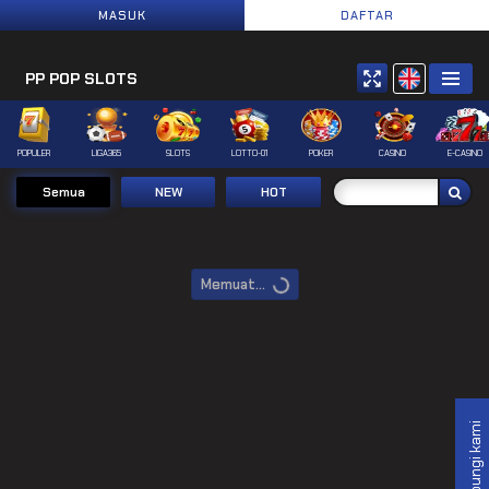
MASUK
DAFTAR
INFO : Untuk sementara DEPOSIT BAN
PP POP SLOTS
POPULER
LIGA365
SLOTS
LOTTO-01
POKER
CASINO
E-CASINO
BankBook Assistant
Semua
NEW
HOT
Offline
Memuat...
Hubungi kami