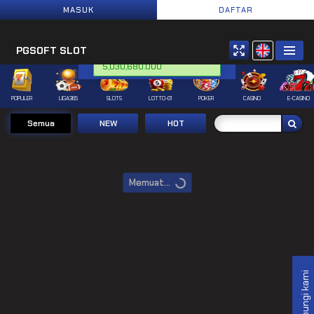
MASUK
DAFTAR
INFO : Untuk sementara DEPOSIT B
PGSOFT SLOT
QRPAY
POPULER
LIGA365
SLOTS
LOTTO-01
POKER
CASINO
E-CASINO
BankBook Assistant
Semua
NEW
HOT
Offline
Memuat...
Hubungi kami