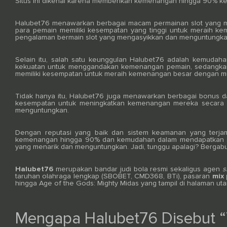
Bermain
game slot online
telah menjadi salah satu hiburan favo
Situs ini dikenal karena memberikan kemenangan hingga 90% ke
Halubet76 menawarkan berbagai macam permainan slot yang men
para pemain memiliki kesempatan yang tinggi untuk meraih ke
pengalaman bermain slot yang mengasyikkan dan menguntungka
Selain itu, salah satu keunggulan Halubet76 adalah kemudah
kekuatan untuk menggandakan kemenangan pemain, sedangkan ja
memiliki kesempatan untuk meraih kemenangan besar dengan m
Tidak hanya itu, Halubet76 juga menawarkan berbagai
bonus d
kesempatan untuk meningkatkan kemenangan mereka secara si
menguntungkan.
Dengan reputasi yang baik dan sistem keamanan yang terjam
kemenangan hingga 90% dan kemudahan dalam mendapatkan sca
yang menarik dan menguntungkan. Jadi, tunggu apalagi? Berga
Halubet76
merupakan bandar
judi bola resmi
sekaligus agen
s
taruhan olahraga lengkap (SBOBET, CMD368, BTi), pasaran
mix 
hingga Age of the Gods: Mighty Midas yang tampil di halaman uta
Mengapa Halubet76 Disebut 