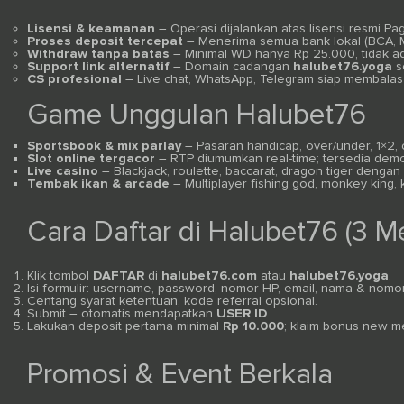
Lisensi & keamanan
– Operasi dijalankan atas lisensi resmi Pag
Proses deposit tercepat
– Menerima semua bank lokal (BCA, Ma
Withdraw tanpa batas
– Minimal WD hanya Rp 25.000, tidak ad
Support link alternatif
– Domain cadangan
halubet76.yoga
se
CS profesional
– Live chat, WhatsApp, Telegram siap membalas 
Game Unggulan Halubet76
Sportsbook & mix parlay
– Pasaran handicap, over/under, 1×2, co
Slot online tergacor
– RTP diumumkan real-time; tersedia demo
Live casino
– Blackjack, roulette, baccarat, dragon tiger dengan 
Tembak ikan & arcade
– Multiplayer fishing god, monkey king, 
Cara Daftar di Halubet76 (3 M
Klik tombol
DAFTAR
di
halubet76.com
atau
halubet76.yoga
.
Isi formulir: username, password, nomor HP, email, nama & nomo
Centang syarat ketentuan, kode referral opsional.
Submit – otomatis mendapatkan
USER ID
.
Lakukan deposit pertama minimal
Rp 10.000
; klaim bonus new 
Promosi & Event Berkala