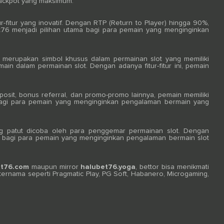
di favorit bagi para penggemar permainan slot adalah Halubet76.
jackpot yang maksimum.
fitur yang inovatif. Dengan
RTP (Return to Player)
hingga 90%,
t76 menjadi pilihan utama bagi para pemain yang menginginkan
 merupakan simbol khusus dalam permainan slot yang memiliki
 dalam permainan slot. Dengan adanya fitur-fitur ini, pemain
it, bonus referral, dan promo-promo lainnya, pemain memiliki
bagi para pemain yang menginginkan pengalaman bermain yang
ng patut dicoba oleh para penggemar permainan slot. Dengan
bagi para pemain yang menginginkan pengalaman bermain slot
et76.com
maupun mirror
halubet76.yoga
, bettor bisa menikmati
 ternama seperti Pragmatic Play, PG Soft, Habanero, Microgaming,