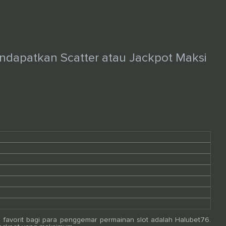
dapatkan Scatter atau Jackpot Maksi