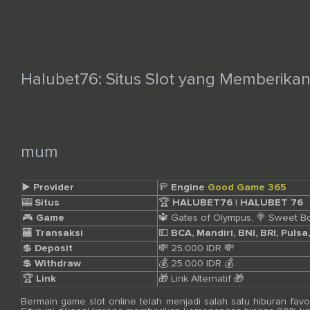
Halubet76: Situs Slot yang Memberik
mum
▶️
Provider
🚥
Engine
Good Game 365
🎰
Situs
🏆
HALUBET76 | HALUBET 76
🎮
Game
🔱 Gates of Olympus, 🍭 Sweet Bon
🏧
Transaksi
💵
BCA, Mandiri, BNI, BRI, Pul
💲
Deposit
💸 25.000 IDR 💸
💲
Withdraw
💰 25.000 IDR 💰
🏆
Link
🎁
Link Alternatif
🎁