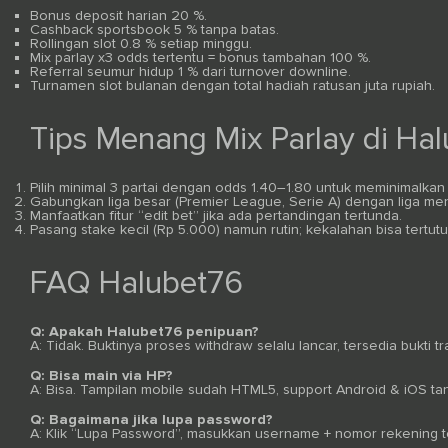
Bonus deposit harian 20 %.
Cashback sportsbook 5 % tanpa batas.
Rollingan slot 0.8 % setiap minggu.
Mix parlay x3 odds tertentu = bonus tambahan 100 %.
Referral seumur hidup 1 % dari turnover downline.
Turnamen slot bulanan dengan total hadiah ratusan juta rupiah.
Tips Menang Mix Parlay di Ha
Pilih minimal 3 partai dengan odds 1.40–1.80 untuk meminimalkan r
Gabungkan liga besar (Premier League, Serie A) dengan liga men
Manfaatkan fitur “edit bet” jika ada pertandingan tertunda.
Pasang stake kecil (Rp 5.000) namun rutin; kekalahan bisa tertu
FAQ Halubet76
Q: Apakah Halubet76 penipuan?
A: Tidak. Buktinya proses withdraw selalu lancar, tersedia bukti tr
Q: Bisa main via HP?
A: Bisa. Tampilan mobile sudah HTML5, support Android & iOS ta
Q: Bagaimana jika lupa password?
A: Klik “Lupa Password”, masukkan username + nomor rekening ter