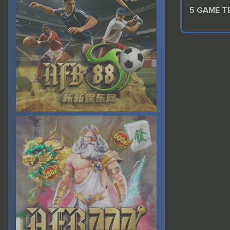
5 GAME T