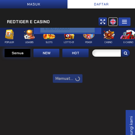
MASUK
DAFTAR
INFO : Untuk sementara DEPOSIT BANK
REDTIGER E CASINO
nean** Tarik Dana IDR
67,870,770.000
POPULER
LIGA365
SLOTS
LOTTO-01
POKER
CASINO
E-CASINO
BankBook Assistant
Semua
NEW
HOT
Offline
Memuat...
Hubungi kami