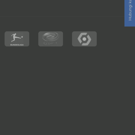
Hubungi kami
BankBook Assistant
Offline