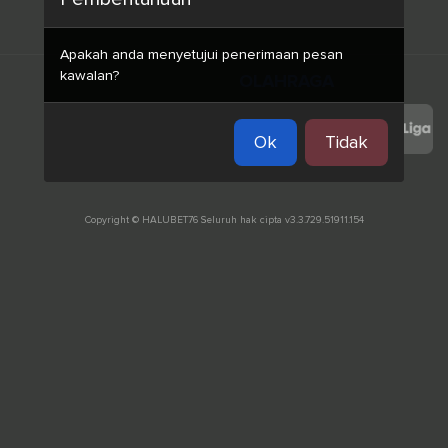
Apakah anda menyetujui penerimaan pesan
kawalan?
OLAHRAGA
Ok
Tidak
Copyright ©
HALUBET76 Seluruh hak cipta v3.3.729.51911.154