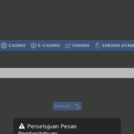
CASINO
E-CASINO
FISHING
SABUNG AYAM
Memuat...
Persetujuan Pesan
Pemberitahuan